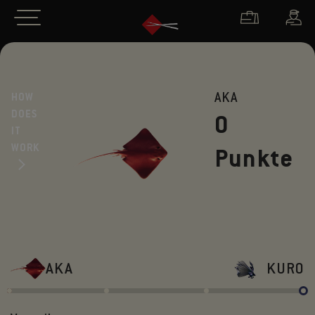
AKA
HOW
DOES
0
IT
WORK
Punkte
AKA
KURO