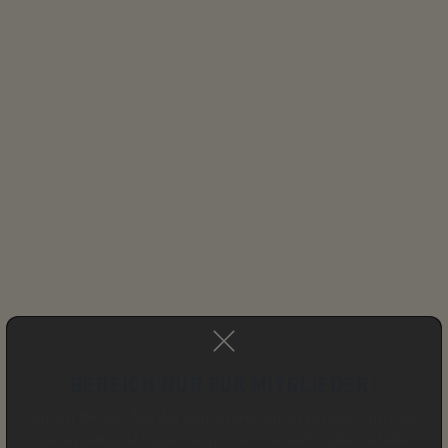
BEREICH NUR FÜR MITGLIEDER!
Um auf diesen Teil der App zugreifen zu können, müssen
Sie angemeldet sein. Verpassen Sie nicht alle Vorteile.